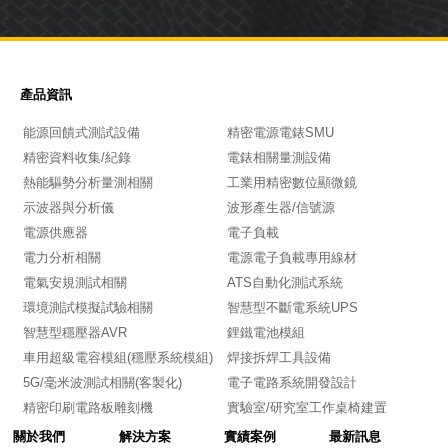
產品資訊
能源回饋式測試設備
精密電源電錶SMU
精密資料收集/紀錄
電錶相關量測設備
熱能驅勢分析量測相關
工業用精密數位顯微鏡
示波器與分析儀
波形產生器/信號源
電源供應器
電子負載
電力分析相關
電源電子負載專用線材
電氣安規測試相關
ATS自動化測試系統
環境測試模擬試驗相關
智慧型不斷電系統UPS
智慧型穩壓器AVR
鋰鐵電池模組
車用超級電容模組(穩壓系統模組)
焊接拆焊工具設備
5G/毫米波測試相關(客製化)
電子電路系統開發設計
精密印刷電路板雕刻機
實驗室/研究室工作桌椅建置
關於我們
解決方案
實績案例
最新訊息