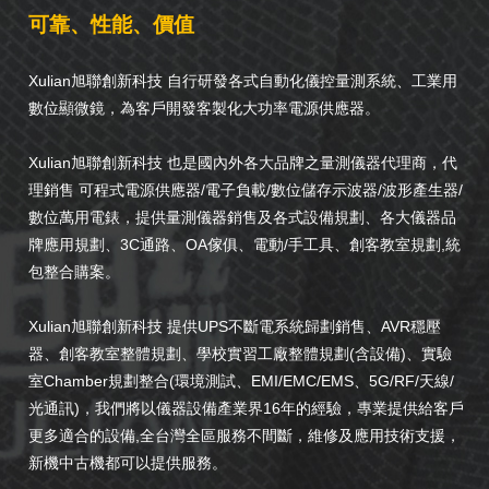
可靠、性能、價值
Xulian旭聯創新科技 自行研發各式自動化儀控量測系統、工業用
數位顯微鏡，為客戶開發客製化大功率電源供應器。
Xulian旭聯創新科技 也是國內外各大品牌之量測儀器代理商，代
理銷售 可程式電源供應器/電子負載/數位儲存示波器/波形產生器/
數位萬用電錶，提供量測儀器銷售及各式設備規劃、各大儀器品
牌應用規劃、3C通路、OA傢俱、電動/手工具、創客教室規劃,統
包整合購案。
Xulian旭聯創新科技 提供UPS不斷電系統歸劃銷售、AVR穩壓
器、創客教室整體規劃、學校實習工廠整體規劃(含設備)、實驗
室Chamber規劃整合(環境測試、EMI/EMC/EMS、5G/RF/天線/
光通訊)，我們將以儀器設備產業界16年的經驗，專業提供給客戶
更多適合的設備,全台灣全區服務不間斷，維修及應用技術支援，
新機中古機都可以提供服務。