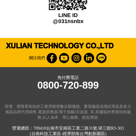
LINE ID
@031nsnbx
關注我們
免付費電話
0800-720-899
研發、開發客制化的工業用精密數位顯微鏡、量測儀器或測試系統及各大
儀器品牌代理銷售,電源供應器/電子負載/示波器..等,原廠級的專業技術服
務,以人為本、用心服務、創造價值.
營運總部：709410台南市安南區工業二路31號,研三館R3-303
(台南科技工業區-經濟部南台灣創新園區)