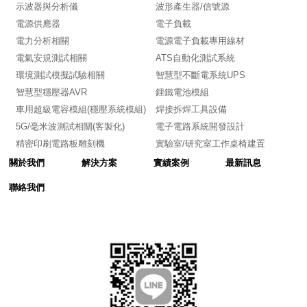
示波器與分析儀
波形產生器/信號源
電源供應器
電子負載
電力分析相關
電源電子負載專用線材
電氣安規測試相關
ATS自動化測試系統
環境測試模擬試驗相關
智慧型不斷電系統UPS
智慧型穩壓器AVR
鋰鐵電池模組
車用超級電容模組(穩壓系統模組)
焊接拆焊工具設備
5G/毫米波測試相關(客製化)
電子電路系統開發設計
精密印刷電路板雕刻機
實驗室/研究室工作桌椅建置
關於我們
解決方案
實績案例
最新訊息
聯絡我們