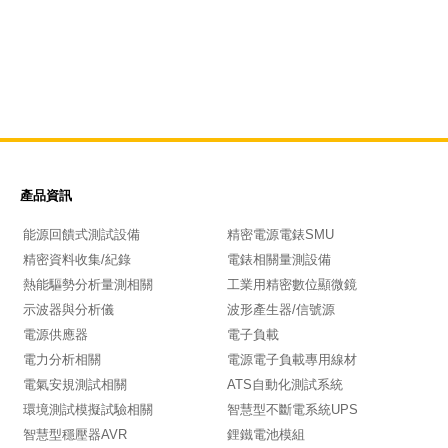
產品資訊
能源回饋式測試設備
精密電源電錶SMU
精密資料收集/紀錄
電錶相關量測設備
熱能驅勢分析量測相關
工業用精密數位顯微鏡
示波器與分析儀
波形產生器/信號源
電源供應器
電子負載
電力分析相關
電源電子負載專用線材
電氣安規測試相關
ATS自動化測試系統
環境測試模擬試驗相關
智慧型不斷電系統UPS
智慧型穩壓器AVR
鋰鐵電池模組