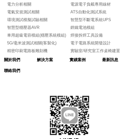
電力分析相關
電源電子負載專用線材
電氣安規測試相關
ATS自動化測試系統
環境測試模擬試驗相關
智慧型不斷電系統UPS
智慧型穩壓器AVR
鋰鐵電池模組
車用超級電容模組(穩壓系統模組)
焊接拆焊工具設備
5G/毫米波測試相關(客製化)
電子電路系統開發設計
精密印刷電路板雕刻機
實驗室/研究室工作桌椅建置
關於我們
解決方案
實績案例
最新訊息
聯絡我們