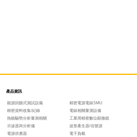
產品資訊
能源回饋式測試設備
精密電源電錶SMU
精密資料收集/紀錄
電錶相關量測設備
熱能驅勢分析量測相關
工業用精密數位顯微鏡
示波器與分析儀
波形產生器/信號源
電源供應器
電子負載