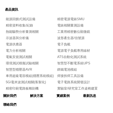
產品資訊
能源回饋式測試設備
精密電源電錶SMU
精密資料收集/紀錄
電錶相關量測設備
熱能驅勢分析量測相關
工業用精密數位顯微鏡
示波器與分析儀
波形產生器/信號源
電源供應器
電子負載
電力分析相關
電源電子負載專用線材
電氣安規測試相關
ATS自動化測試系統
環境測試模擬試驗相關
智慧型不斷電系統UPS
智慧型穩壓器AVR
鋰鐵電池模組
車用超級電容模組(穩壓系統模組)
焊接拆焊工具設備
5G/毫米波測試相關(客製化)
電子電路系統開發設計
精密印刷電路板雕刻機
實驗室/研究室工作桌椅建置
關於我們
解決方案
實績案例
最新訊息
聯絡我們