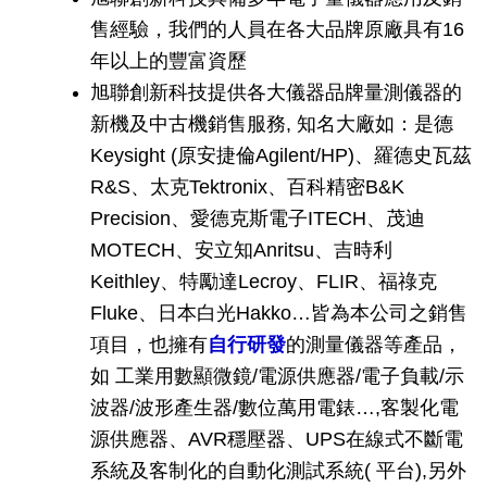
售經驗，我們的人員在各大品牌原廠具有16
年以上的豐富資歷
旭聯創新科技提供各大儀器品牌量測儀器的
新機及中古機銷售服務, 知名大廠如：是德
Keysight (原安捷倫Agilent/HP)、羅德史瓦茲
R&S、太克Tektronix、百科精密B&K
Precision、愛德克斯電子ITECH、茂迪
MOTECH、安立知Anritsu、吉時利
Keithley、特勵達Lecroy、FLIR、福祿克
Fluke、日本白光Hakko…皆為本公司之銷售
項目，也擁有
自行研發
的測量儀器等產品，
如 工業用數顯微鏡/電源供應器/電子負載/示
波器/波形產生器/數位萬用電錶…,客製化電
源供應器、AVR穩壓器、UPS在線式不斷電
系統及客制化的自動化測試系統( 平台),另外