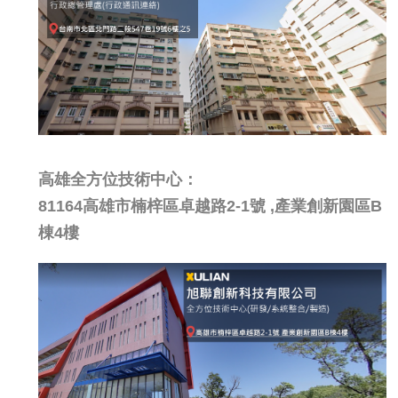
高雄全方位技術中心：
81164高雄市楠梓區卓越路2-1號 ,產業創新園區B
棟4樓