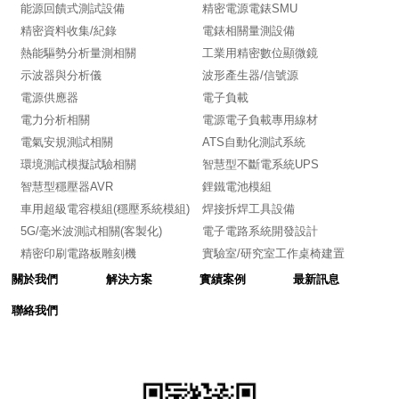
能源回饋式測試設備
精密電源電錶SMU
精密資料收集/紀錄
電錶相關量測設備
熱能驅勢分析量測相關
工業用精密數位顯微鏡
示波器與分析儀
波形產生器/信號源
電源供應器
電子負載
電力分析相關
電源電子負載專用線材
電氣安規測試相關
ATS自動化測試系統
環境測試模擬試驗相關
智慧型不斷電系統UPS
智慧型穩壓器AVR
鋰鐵電池模組
車用超級電容模組(穩壓系統模組)
焊接拆焊工具設備
5G/毫米波測試相關(客製化)
電子電路系統開發設計
精密印刷電路板雕刻機
實驗室/研究室工作桌椅建置
關於我們
解決方案
實績案例
最新訊息
聯絡我們