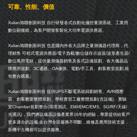
可靠、性能、價值
Xulian旭聯創新科技 自行研發各式自動化儀控量測系統、工業用
數位顯微鏡，為客戶開發客製化大功率電源供應器。
Xulian旭聯創新科技 也是國內外各大品牌之量測儀器代理商，代
理銷售 可程式電源供應器/電子負載/數位儲存示波器/波形產生器/
數位萬用電錶，提供量測儀器銷售及各式設備規劃、各大儀器品
牌應用規劃、3C通路、OA傢俱、電動/手工具、創客教室規劃,統
包整合購案。
Xulian旭聯創新科技 提供UPS不斷電系統歸劃銷售、AVR穩壓
器、創客教室整體規劃、學校實習工廠整體規劃(含設備)、實驗
室Chamber規劃整合(環境測試、EMI/EMC/EMS、5G/RF/天線/
光通訊)，我們將以儀器設備產業界16年的經驗，專業提供給客戶
更多適合的設備,全台灣全區服務不間斷，維修及應用技術支援，
新機中古機都可以提供服務。