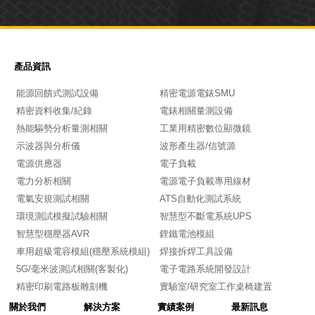
產品資訊
能源回饋式測試設備
精密電源電錶SMU
精密資料收集/紀錄
電錶相關量測設備
熱能驅勢分析量測相關
工業用精密數位顯微鏡
示波器與分析儀
波形產生器/信號源
電源供應器
電子負載
電力分析相關
電源電子負載專用線材
電氣安規測試相關
ATS自動化測試系統
環境測試模擬試驗相關
智慧型不斷電系統UPS
智慧型穩壓器AVR
鋰鐵電池模組
車用超級電容模組(穩壓系統模組)
焊接拆焊工具設備
5G/毫米波測試相關(客製化)
電子電路系統開發設計
精密印刷電路板雕刻機
實驗室/研究室工作桌椅建置
關於我們
解決方案
實績案例
最新訊息