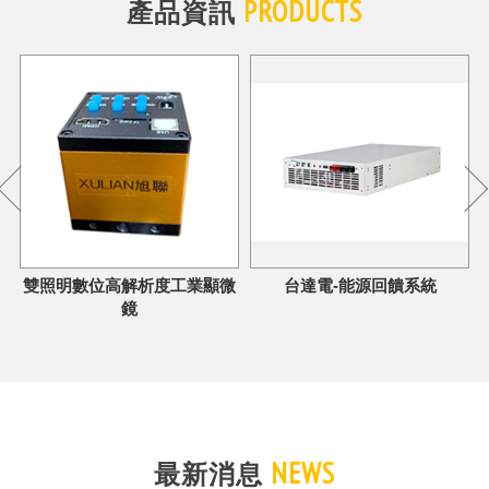
PRODUCTS
產品資訊
負
雙照明數位高解析度工業顯微
台達電-能源回饋系統
鏡
NEWS
最新消息