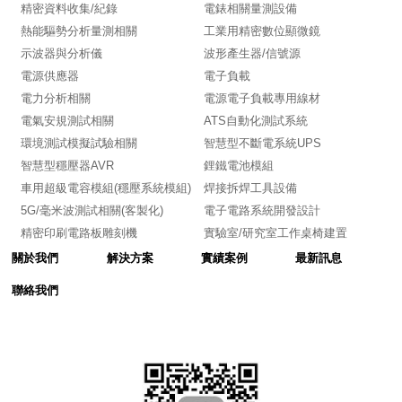
精密資料收集/紀錄
電錶相關量測設備
熱能驅勢分析量測相關
工業用精密數位顯微鏡
示波器與分析儀
波形產生器/信號源
電源供應器
電子負載
電力分析相關
電源電子負載專用線材
電氣安規測試相關
ATS自動化測試系統
環境測試模擬試驗相關
智慧型不斷電系統UPS
智慧型穩壓器AVR
鋰鐵電池模組
車用超級電容模組(穩壓系統模組)
焊接拆焊工具設備
5G/毫米波測試相關(客製化)
電子電路系統開發設計
精密印刷電路板雕刻機
實驗室/研究室工作桌椅建置
關於我們
解決方案
實績案例
最新訊息
聯絡我們