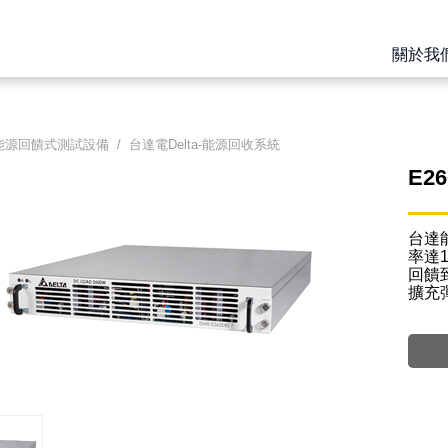
關於我
能源回饋式測試設備
/
台達電Delta-能源回收系統
E26
台達
率達
回饋
擴充