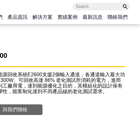
們
產品資訊
解決方案
實績案例
最新訊息
聯絡我們
00
能源回收系統E2600支援2個輸入通道，各通道輸入最大功
1300W。可回收高達 86% 老化測試所消耗的電力，進而
到工廠用電，達到能源優化之目的，其模組化的設計保有
彈性，能客制化達到不同產品線的老化測試需求。
與我們聯絡