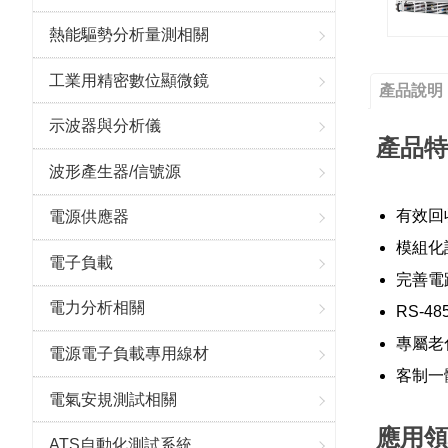
熱能驅勢分析量測相關
工業用精密數位顯微鏡
產品說明
示波器與分析儀
產品特
波形產生器/信號源
有效回
電源供應器
模組化
電子負載
完善電
電力分析相關
RS-4
專屬老
電源電子負載專用線材
客制一
電氣安規測試相關
應用領
ATS自動化測試系統