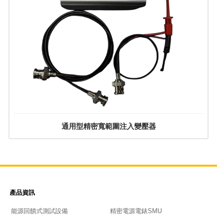
通用型精密寬範圍注入變壓器
產品資訊
能源回饋式測試設備
精密電源電錶SMU