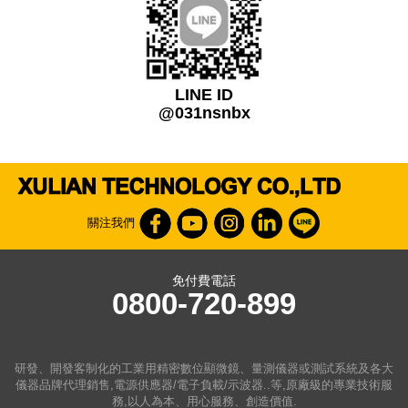
LINE ID
@031nsnbx
關注我們
免付費電話
0800-720-899
研發、開發客制化的工業用精密數位顯微鏡、量測儀器或測試系統及各大
儀器品牌代理銷售,電源供應器/電子負載/示波器..等,原廠級的專業技術服
務,以人為本、用心服務、創造價值.