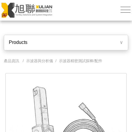
Products
∨
產品資訊 /
示波器與分析儀
/ 示波器精密測試探棒/配件