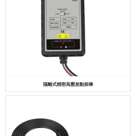
隔離式精密高壓差動探棒