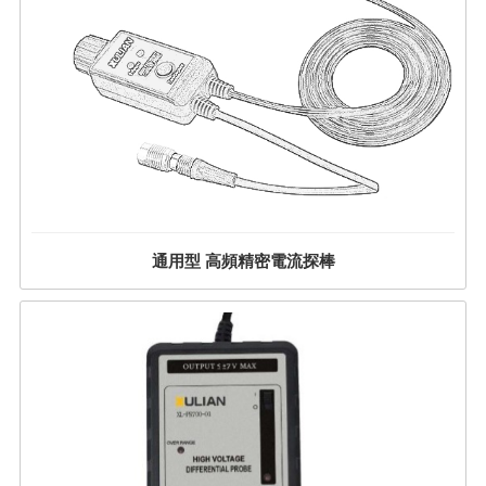
通用型 高頻精密電流探棒