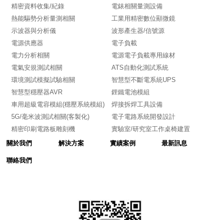
精密資料收集/紀錄
電錶相關量測設備
熱能驅勢分析量測相關
工業用精密數位顯微鏡
示波器與分析儀
波形產生器/信號源
電源供應器
電子負載
電力分析相關
電源電子負載專用線材
電氣安規測試相關
ATS自動化測試系統
環境測試模擬試驗相關
智慧型不斷電系統UPS
智慧型穩壓器AVR
鋰鐵電池模組
車用超級電容模組(穩壓系統模組)
焊接拆焊工具設備
5G/毫米波測試相關(客製化)
電子電路系統開發設計
精密印刷電路板雕刻機
實驗室/研究室工作桌椅建置
關於我們
解決方案
實績案例
最新訊息
聯絡我們