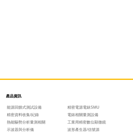
產品資訊
能源回饋式測試設備
精密電源電錶SMU
精密資料收集/紀錄
電錶相關量測設備
熱能驅勢分析量測相關
工業用精密數位顯微鏡
示波器與分析儀
波形產生器/信號源